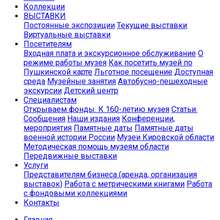
Коллекции
ВЫСТАВКИ
Постоянные экспозиции
Текущие выставки
Виртуальные выставки
Посетителям
Входная плата и экскурсионное обслуживание
О
режиме работы музея
Как посетить музей по
Пушкинской карте
Льготное посещение
Доступная
среда
Музейные занятия
Автобусно-пешеходные
экскурсии
Детский центр
Специалистам
Открываем фонды. К 160-летию музея
Статьи.
Сообщения
Наши издания
Конференции,
мероприятия
Памятные даты
Памятные даты
военной истории России
Музеи Кировской области
Методическая помощь музеям области
Передвижные выставки
Услуги
Представителям бизнеса (аренда, организация
выставок)
Работа с метрическими книгами
Работа
с фондовыми коллекциями
Контакты
Главная