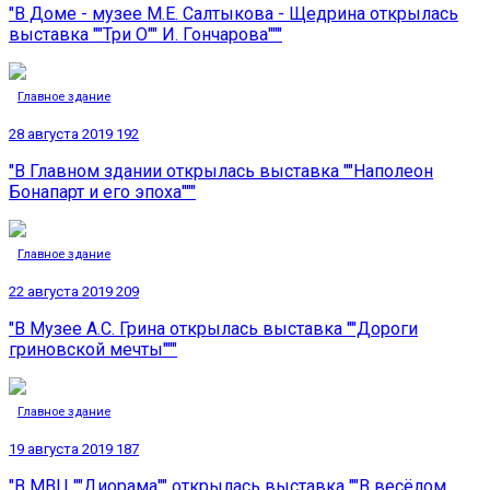
"В Доме - музее М.Е. Салтыкова - Щедрина открылась
выставка ""Три О"" И. Гончарова"""
Главное здание
28 августа 2019
192
"В Главном здании открылась выставка ""Наполеон
Бонапарт и его эпоха"""
Главное здание
22 августа 2019
209
"В Музее А.С. Грина открылась выставка ""Дороги
гриновской мечты"""
Главное здание
19 августа 2019
187
"В МВЦ ""Диорама"" открылась выставка ""В весёлом