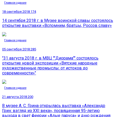
Главное здание
18 сентября 2018
174
14 сентября 2018 г. в Музее воинской славы состоялось
открытие выставки «Вспомним, братцы, Россов славу»
Главное здание
05 сентября 2018
285
"31 августа 2018 г. в МВЦ ""Диорама"" состоялось
открытие новой экспозиции «Вятские народные
художественные промыслы: от истоков до
современности»"
Главное здание
21 августа 2018
200
В музее А. С. Грина открылась выставка «Александр
Грин: взгляд из ХХI века», посвященная 95-летию
выхода в свет феерии «Алые паруса» и дню рождения