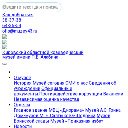
Как добраться
38-37-38
64-36-54
ofis@muzey43.ru
Кировский областной краеведческий
музей имени П.В. Алабина
О музее
История
Музей сегодня
СМИ о нас
Сведения об
учреждении
Официальные
документы.Противодействие коррупции
Вакансии
Независимая оценка качества
Отделы
Главное здание
МВЦ «Диорама»
Музей А.С. Грина
Дом-музей М. Е. Салтыкова-Щедрина
Музей
Воинской славы
Музей «Приказная изба»
Новости