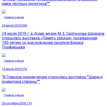
мире пёстрых лоскутков"""
Главное здание
25 июля 2019
336
24 июля 2019 г. в Доме-музее М. Е. Салтыкова-Щедрина
открылась выставка «Память сердца», посвященная
100-летию со дня рождения писателя Бориса
Порфирьева
Главное здание
15 июля 2019
276
"В Главном здании музея открылась выставка ""Шарм и
романтика старины"""
Главное здание
29 октября 2018
179