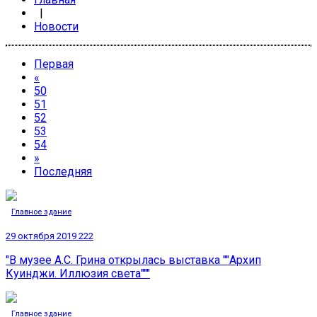
|
Новости
Первая
«
50
51
52
53
54
»
Последняя
Главное здание
29 октября 2019
222
"В музее А.С. Грина открылась выставка ""Архип
Куинджи. Иллюзия света"""
Главное здание