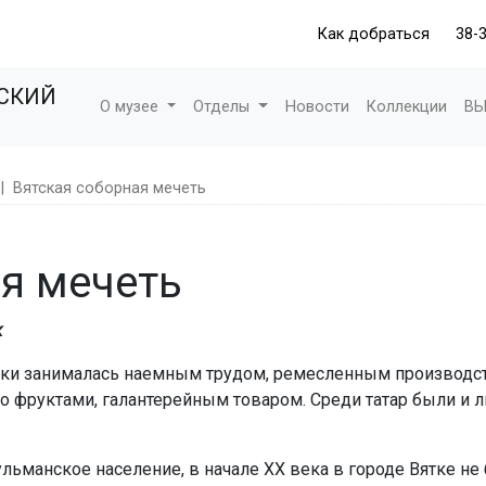
Как добраться
38-
ЕСКИЙ
О музее
Отделы
Новости
Коллекции
ВЫ
|
Вятская соборная мечеть
я мечеть
к
ятки занималась наемным трудом, ремесленным производст
о фруктами, галантерейным товаром. Среди татар были и 
льманское население, в начале ХХ века в городе Вятке 