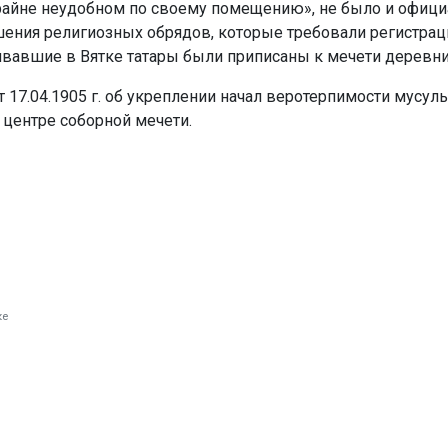
райне неудобном по своему помещению», не было и офиц
шения религиозных обрядов, которые требовали регистрац
живавшие в Вятке татары были приписаны к мечети деревн
т 17.04.1905 г. об укреплении начал веротерпимости мусул
 центре соборной мечети.
ке