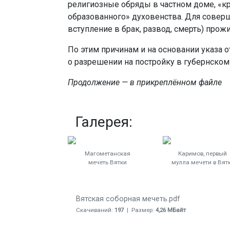
религиозные обряды в частном доме, «к
образованного» духовенства. Для совер
вступление в брак, развод, смерть) про
По этим причинам и на основании указа о
о разрешении на постройку в губернском
Продолжение — в прикреплённом файле
Галерея:
Магометанская
Каримов, первый
мечеть Вятки
мулла мечети в Вят
Вятская соборная мечеть.pdf
Скачиваний:
197
| Размер:
4,26 МБайт