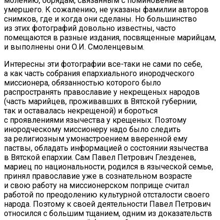
молению, обрядам, связанным с поминовением
умершего. К сожалению, не указаны фамилии авторов
снимков, где и когда они сделаны. Но большинство
из этих фотографий довольно известны, часто
помещаются в разные издания, посвященные марийцам,
и выполнены они О.И. Смоленцевым.
Интересны эти фотографии все-таки не сами по себе,
а как часть собрания епархиального инородческого
миссионера, обязанностью которого было
распространять православие у некрещеных народов
(часть марийцев, проживавших в Вятской губернии,
так и оставалась некрещеной) и бороться
с проявлениями язычества у крещеных. Поэтому
инородческому миссионеру надо было следить
за религиозным умонастроением вверенной ему
паствы, обладать информацией о состоянии язычества
в Вятской епархии. Сам Павел Петрович Глезденев,
мариец по национальности, родился в языческой семье,
принял православие уже в сознательном возрасте
и свою работу на миссионерском поприще считал
работой по преодолению культурной отсталости своего
народа. Поэтому к своей деятельности Павел Петрович
относился с большим тщанием, одним из доказательств