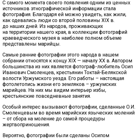
С самого момента своего появления одним из ценных
источников этнографической информации стала
фотография. Благодаря ей можно увидеть, как жили,
как одевались люди со второй половины ХIХ в.
до наших дней. Из народов, проживающих
на территории нашего края, в коллекции фотографий
краеведческого музея в наиболее полном объеме
представлены марийцы.
Самые ранние фотографии этого народа в нашем
собрании относятся к концу ХIХ — началу ХХ в. Автором
большинства из них является фотограф-любитель Осип
Иванович Смоленцев, крестьянин Токтай-Белякской
волости Уржумского уезда. Его работы – настоящая
фотолетопись жизни его земляков – уржумских
марийцев. На них мы видим интерьер избы,
крестьянские повседневные занятия.
Особый интерес вызывают фотографии, сделанные О.И.
Смоленцевым во время марийских языческих молений
– от сбора на моление до самой процедуры
жертвоприношения.
Вероятно, фотографии были сделаны Осипом