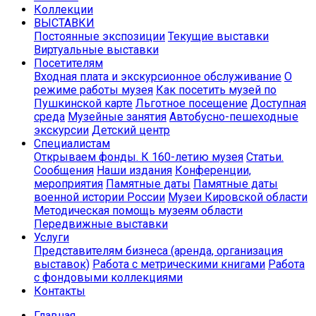
Коллекции
ВЫСТАВКИ
Постоянные экспозиции
Текущие выставки
Виртуальные выставки
Посетителям
Входная плата и экскурсионное обслуживание
О
режиме работы музея
Как посетить музей по
Пушкинской карте
Льготное посещение
Доступная
среда
Музейные занятия
Автобусно-пешеходные
экскурсии
Детский центр
Специалистам
Открываем фонды. К 160-летию музея
Статьи.
Сообщения
Наши издания
Конференции,
мероприятия
Памятные даты
Памятные даты
военной истории России
Музеи Кировской области
Методическая помощь музеям области
Передвижные выставки
Услуги
Представителям бизнеса (аренда, организация
выставок)
Работа с метрическими книгами
Работа
с фондовыми коллекциями
Контакты
Главная