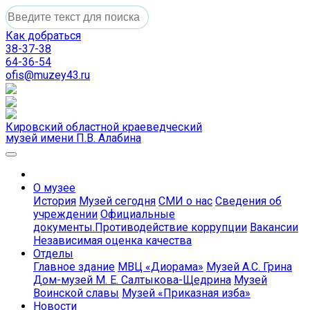
Как добраться
38-37-38
64-36-54
ofis@muzey43.ru
Кировский областной краеведческий
музей имени П.В. Алабина
О музее
История
Музей сегодня
СМИ о нас
Сведения об
учреждении
Официальные
документы.Противодействие коррупции
Вакансии
Независимая оценка качества
Отделы
Главное здание
МВЦ «Диорама»
Музей А.С. Грина
Дом-музей М. Е. Салтыкова-Щедрина
Музей
Воинской славы
Музей «Приказная изба»
Новости