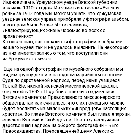
Ивановичем в Уржумском уезде Вятской губернии
в начале 1910-х годов. Из заметки в газете «Вятская
речь» за 1913 года мы можем узнать, что Уржумская
уездная земская управа приобрела у фотографа альбом,
в котором было более 50-ти снимков,
«иллюстрирующих жизнь черемис во всех ее
проявлениях».
К сожалению, как попали эти фотографии в собрание
нашего музея, так и не удалось выяснить. На некоторых
из них имеется запись о том, что поступили они
из Уржумского музея.
Еще на одной фотографии из музейного собрания мы
видим группу детей в народном марийском костюме.
Судя по дарственной надписи, перед нами учащиеся
Токтай-Белякской женской миссионерской школы,
открытой в 1892 г.Подобные школы создавались
Вятским комитетом Православного миссионерского
общества, так как считалось, что с их помощью можно
будет воспитать из маленьких «инородцев» настоящих
христиан. Во главе Вятского комитета был глава епархии,
епископ Вятский и Слободской. Поэтому неслучайна
дарственная надпись на обороте фотографии – «Его
Преосвященству, Преосвященнейшему Алексию,