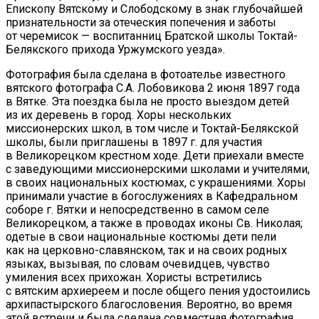
Епископу Вятскому и Слободскому в знак глубочайшей
признательности за отеческия попечения и заботы
от черемисок — воспитанниц Братской школы Токтай-
Белякского прихода Уржумского уезда».
Фотография была сделана в фотоателье известного
вятского фотографа С.А. Лобовикова 2 июня 1897 года
в Вятке. Эта поездка была не просто выездом детей
из их деревень в город. Хоры нескольких
миссионерских школ, в том числе и Токтай-Белякской
школы, были приглашены в 1897 г. для участия
в Великорецком крестном ходе. Дети приехали вместе
с заведующими миссионерскими школами и учителями,
в своих национальных костюмах, с украшениями. Хоры
принимали участие в богослужениях в Кафедральном
соборе г. Вятки и непосредственно в самом селе
Великорецком, а также в проводах иконы Св. Николая;
одетые в свои национальные костюмы дети пели
как на церковно-славянском, так и на своих родных
языках, вызывая, по словам очевидцев, чувство
умиления всех прихожан. Хористы встретились
с вятским архиереем и после общего пения удостоились
архипастырского благословения. Вероятно, во время
этой встречи и была сделана совместная фотография