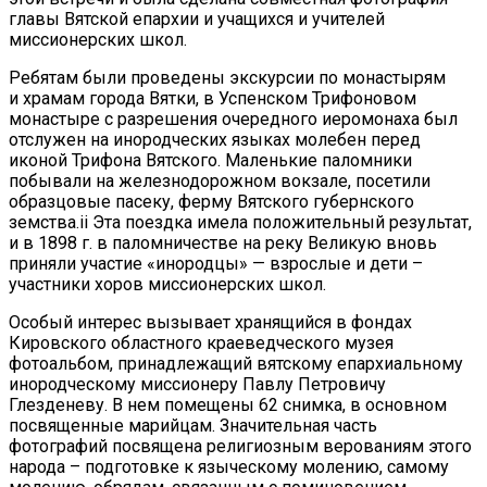
главы Вятской епархии и учащихся и учителей
миссионерских школ.
Ребятам были проведены экскурсии по монастырям
и храмам города Вятки, в Успенском Трифоновом
монастыре с разрешения очередного иеромонаха был
отслужен на инородческих языках молебен перед
иконой Трифона Вятского. Маленькие паломники
побывали на железнодорожном вокзале, посетили
образцовые пасеку, ферму Вятского губернского
земства.ii Эта поездка имела положительный результат,
и в 1898 г. в паломничестве на реку Великую вновь
приняли участие «инородцы» — взрослые и дети –
участники хоров миссионерских школ.
Особый интерес вызывает хранящийся в фондах
Кировского областного краеведческого музея
фотоальбом, принадлежащий вятскому епархиальному
инородческому миссионеру Павлу Петровичу
Глезденеву. В нем помещены 62 снимка, в основном
посвященные марийцам. Значительная часть
фотографий посвящена религиозным верованиям этого
народа – подготовке к языческому молению, самому