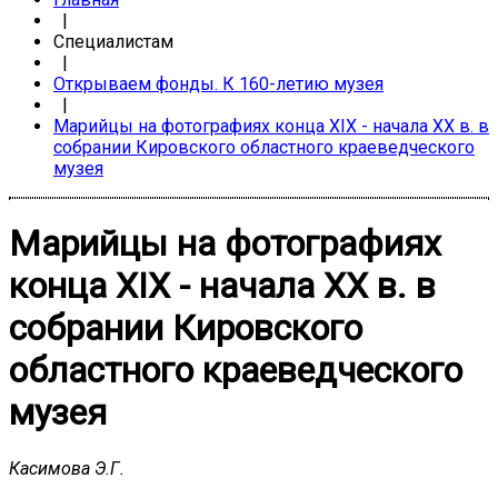
|
Специалистам
|
Открываем фонды. К 160-летию музея
|
Марийцы на фотографиях конца ХIХ - начала ХХ в. в
собрании Кировского областного краеведческого
музея
Марийцы на фотографиях
конца ХIХ - начала ХХ в. в
собрании Кировского
областного краеведческого
музея
Касимова Э.Г.