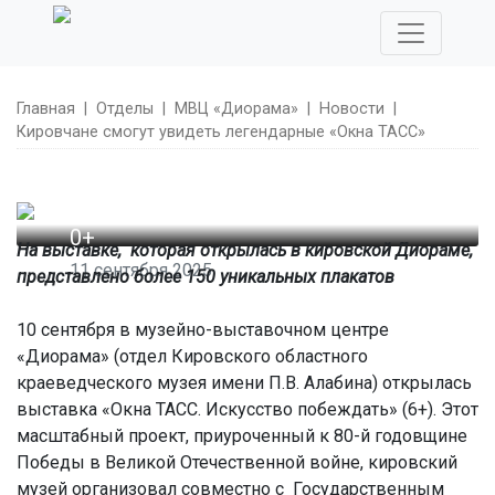
Главная
|
Отделы
|
МВЦ «Диорама»
|
Новости
|
Кировчане смогут увидеть легендарные «Окна ТАСС»
0+
На выставке, которая открылась в кировской Диораме,
11 сентября 2025
представлено более 150 уникальных плакатов
Кировчане смогут
10 сентября в музейно-выставочном центре
увидеть легендарные
«Диорама» (отдел Кировского областного
краеведческого музея имени П.В. Алабина) открылась
«Окна ТАСС»
выставка «Окна ТАСС. Искусство побеждать» (6+). Этот
масштабный проект, приуроченный к 80-й годовщине
Победы в Великой Отечественной войне, кировский
музей организовал совместно с Государственным