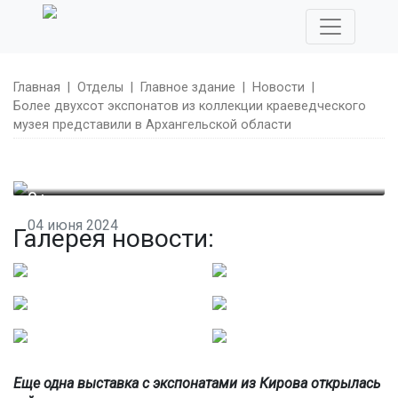
Главная
|
Отделы
|
Главное здание
|
Новости
|
Более двухсот экспонатов из коллекции краеведческого
музея представили в Архангельской области
0+
04 июня 2024
Галерея новости:
Более двухсот экспонатов из коллекции
краеведческого музея представили в Архангельской
области
Еще одна выставка с экспонатами из Кирова открылась