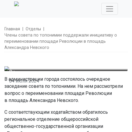
Главная
|
Отделы
|
Члены совета по топонимии поддержали инициативу о
переименовании площади Революции в площадь
Александра Невского
0+
В администрации города состоялось очередное
04 июля 2024
заседание совета по топонимии. На нем рассмотрели
Члены совета по топонимии поддержали инициативу о
вопрос о переименовании площади Революции
переименовании площади Революции в площадь
Александра Невского
в площадь Александра Невского.
С соответствующим ходатайством обратилось
региональное отделение общероссийской
общественно-государственной организации