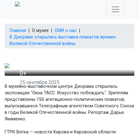
Главная
|
О музее
|
СМИ о нас
|
В Диораме открылась выставка плакатов времен
Великой Отечественной войны
0+
15 сентября 2025
В музейно-выставочном центре Диорама открылась
В Диораме
экспозиция "Окна ТАСС. Искусство побеждать". Зрителям
представлены 150 агитационно-политических плакатов,
открылась выставка
выпускавшихся Телеграфным агентством Советского Союза
в годы Великой Отечественной войны. Репортаж Дарьи
плакатов времен
Якименко.
Великой
ГТРК Вятка — новости Кирова и Кировской области